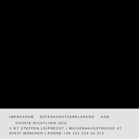
IMPRESSUM
DATENSCHUTZERKLÄRUNG
AGB
COOKIE-RICHTLINIE (EU)
© BY STEFFEN LEIPRECHT | WAISENHAUSSTRASSE 47
80637 MÜNCHEN | PHONE +49 151 216 34 372