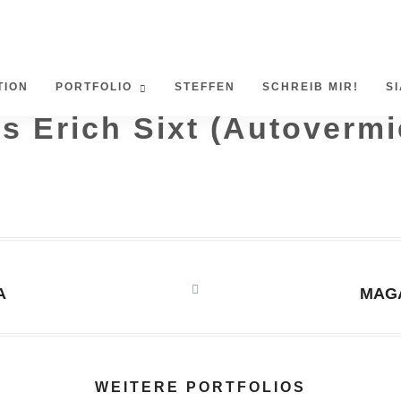
TION
PORTFOLIO
STEFFEN
SCHREIB MIR!
SI
os Erich Sixt (Autoverm
A
MAGA
WEITERE PORTFOLIOS