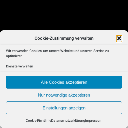
Cookie-Zustimmung verwalten
Wir verwenden Cookies, um unsere Website und unseren Service zu
optimieren.
Dienste verwalten
Alle Cookies akzeptieren
Nur notwendige akzeptieren
Einstellungen anzeigen
IMPRESSUM
DATENSCHUTZERKLÄRUNG
AGB
COOKIE-RICHTLINIE (EU)
© BY STEFFEN LEIPRECHT | WAISENHAUSSTRASSE 47
Cookie-Richtlinie
Datenschutzerklärung
Impressum
80637 MÜNCHEN | PHONE +49 151 216 34 372