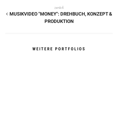
zurück
MUSIKVIDEO "MONEY": DREHBUCH, KONZEPT &
PRODUKTION
WEITERE PORTFOLIOS
ATTIMI ITALIANI - PORTRAITSERIE
ATTIMI ITALIANI - PORTRAITSERIE
PR-FILM BAG-IN-BOX
BYAS-BANDANA - PLAKATSERIE
ULTRASONE QUANTUM - PRODUKTFOTO
PR-FILM CONTECTA (HIER NUR TRAILER)