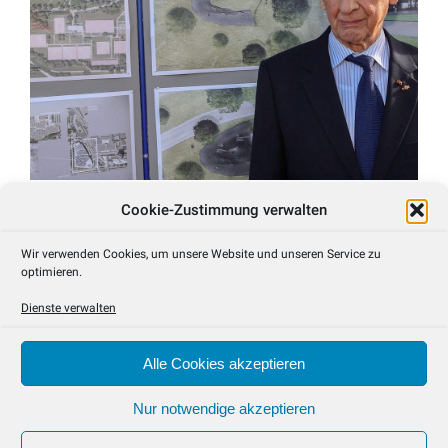
Cookie-Zustimmung verwalten
DER VATER DER GSG9
10. November 2015
Wir verwenden Cookies, um unsere Website und unseren Service zu
optimieren.
Der Gründer der Anti-Terror-Einheit GSG9 zu Besuch in
München
Dienste verwalten
MEHR DAZU
Alle Cookies akzeptieren
Nur notwendige akzeptieren