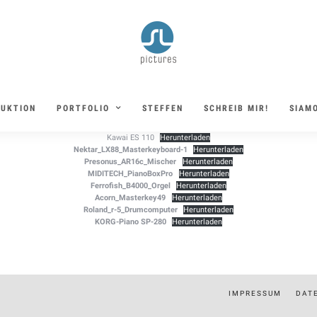
DUKTION
PORTFOLIO
STEFFEN
SCHREIB MIR!
SIAMO
Kawai ES 110
Herunterladen
Nektar_LX88_Masterkeyboard-1
Herunterladen
Presonus_AR16c_Mischer
Herunterladen
MIDITECH_PianoBoxPro
Herunterladen
Ferrofish_B4000_Orgel
Herunterladen
Acorn_Masterkey49
Herunterladen
Roland_r-5_Drumcomputer
Herunterladen
KORG-Piano SP-280
Herunterladen
IMPRESSUM
DAT