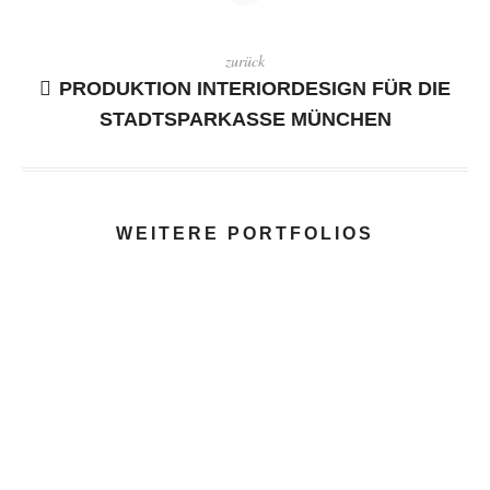
zurück
PRODUKTION INTERIORDESIGN FÜR DIE
STADTSPARKASSE MÜNCHEN
WEITERE PORTFOLIOS
ATTIMI ITALIANI - PORTRAITSERIE
ATTIMI ITALIANI - PORTRAITSERIE
PR-FILM BAG-IN-BOX
BYAS-BANDANA - PLAKATSERIE
ULTRASONE QUANTUM -
PRODUKTFOTO
PR-FILM CONTECTA (HIER NUR